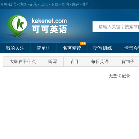
首页
-
日语
-
地盘
-
记录
-
日志
-
下载
-
查词
-
翻译
-
排行
我的关注
背单词
名著精读
听写训练
情景会
大家在干什么
听写
节目
每日英语
背句子
无查询记录