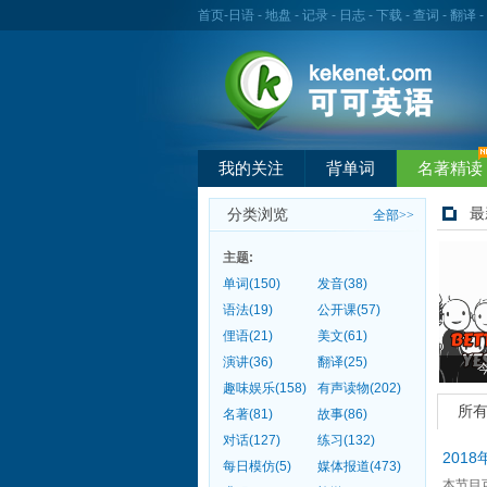
首页
-
日语
-
地盘
-
记录
-
日志
-
下载
-
查词
-
翻译
-
我的关注
背单词
名著精读
最
分类浏览
全部>>
主题:
单词(150)
发音(38)
语法(19)
公开课(57)
俚语(21)
美文(61)
演讲(36)
翻译(25)
趣味娱乐(158)
有声读物(202)
所
名著(81)
故事(86)
对话(127)
练习(132)
201
每日模仿(5)
媒体报道(473)
本节目可