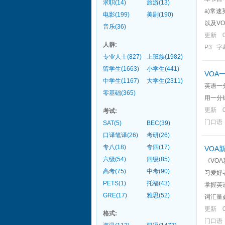
求职(14)
旅游(13)
a)常
电影(199)
美剧(190)
以及VO
音乐(36)
更新 
人群:
P3 
专业人士(827)
上班族(1982)
留学生(1663)
小学生(441)
VOA
中学生(1167)
大学生(2311)
英语一分
零基础(365)
用一分
更新 
考试:
门口语
SAT(5)
BEC(39)
口译笔译(26)
考研(26)
专八(18)
专四(17)
VOA
六级(54)
四级(85)
《VO
高考(75)
中考(90)
习爱好
PETS(1)
托福(43)
掌握英
GRE(17)
雅思(52)
词汇量必
更新 
格式:
门口语