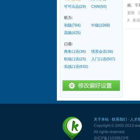
频、字
可可出品(29)
CNN(50)
更新 
听力:
A 美
初级(784)
中级(1068)
高级(425)
口语:
商务口语(36)
情景会话(36)
职场口语(25)
入门口语(507)
实战口语(632)
关于本站
-
联系我们
-
人才
Copyright © 2005-2013 www
All rights reserved.
京ICP备11028623号