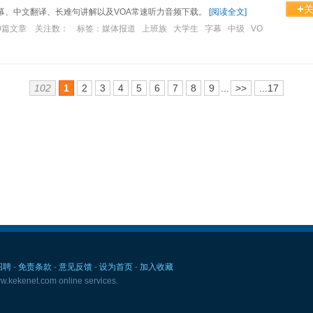
幕、中文翻译、长难句讲解以及VOA常速听力音频下载。
[
阅读全文
]
0篇文章 关注数： 标签：
媒体报道 上班族 大学生 字幕 中级 VO
语
102
1
2
3
4
5
6
7
8
9
...
>>
...17
招聘
-
免责条款
-
意见反馈
-
设为首页
-
加入收藏
.kekenet.com online services.