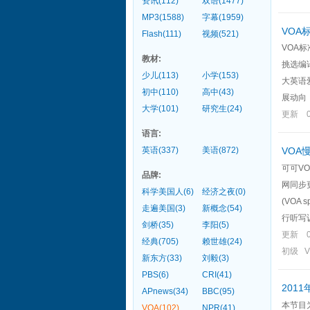
资讯(112)
双语(1477)
MP3(1588)
字幕(1959)
VOA
Flash(111)
视频(521)
VOA
教材:
挑选编
少儿(113)
小学(153)
大英语
初中(110)
高中(43)
展动向，
大学(101)
研究生(24)
更新 
语言:
英语(337)
美语(872)
VOA
可可VO
品牌:
网同步
科学美国人(6)
经济之夜(0)
(VOA
走遍美国(3)
新概念(54)
行听写训
剑桥(35)
李阳(5)
更新 
经典(705)
赖世雄(24)
初级 
新东方(33)
刘毅(3)
PBS(6)
CRI(41)
201
APnews(34)
BBC(95)
本节目
VOA(102)
NPR(41)