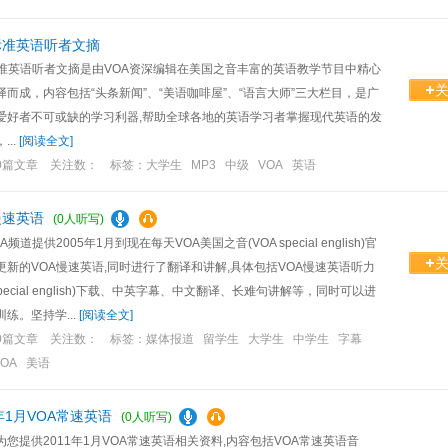
标准英语听者文摘
标准英语听者文摘是由VOA资深编辑在美国之音丰富的英语教学节目中精心
译而成，内容包括“头条新闻”、“美语咖啡屋”、“语言大师”三大栏目，是广
爱好者不可或缺的学习利器,帮助全球各地的英语学习者掌握现代英语的发
...
[
阅读全文
]
0篇文章 关注数： 标签：
大学生 MP3 中级 VOA 英语
慢速英语
(0人听写)
A频道提供2005年1月到现在每天VOA美国之音(VOA special english)官
更新的VOA慢速英语,同时进行了翻译和讲解,具体包括VOA慢速英语听力
 special english)下载、中英字幕、中文翻译、长难句讲解等，同时可以进
练。坚持学...
[
阅读全文
]
0篇文章 关注数： 标签：
媒体报道 留学生 大学生 中学生 字幕
VOA 美语
1年1月VOA常速英语
(0人听写)
为您提供2011年1月VOA常速英语相关资料,内容包括VOA常速英语音