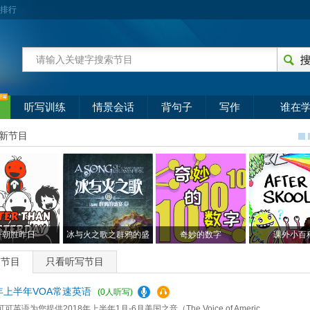
排行
听写训练
情景会话
背句子
写作
谁在
新节目
今朝胜昨日
冰与火之歌之群鸦的盛
奇妙的数字
课外小百
宴
有节目
只看听写节目
8年上半年VOA常速英语
(0人听写)
可英语为您提供2018年上半年1月-6月美国之音（The Voice of Americ